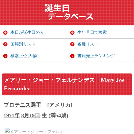
本日が誕生日の人
生年月日で検索
国籍別リスト
各種リスト
検索上位 人物
書籍売上ランキング
メアリー・ジョー・フェルナンデス
Mary Joe
Fernandez
プロ
テニス選手
[アメリカ]
1971年
8月19日
生 (満54歳)