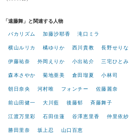
「遠藤舞」と関連する人物
バカリズム
加藤沙耶香
滝口ミラ
横山ルリカ
橘ゆりか
西川貴教
長野せりな
伊藤祐奈
外岡えりか
小出祐介
三宅ひとみ
森本さやか
菊地亜美
倉田瑠夏
小林司
朝日奈央
河村唯
フォンチー
佐藤麗奈
前山田健一
大川藍
後藤郁
斉藤舞子
江渡万里彩
石田佳蓮
谷澤恵里香
仲里依紗
勝田里奈
坂上忍
山口百恵