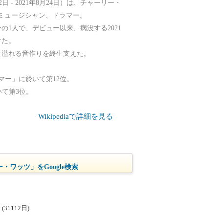
6月2日 - 2021年8月24日）は、チャーリー・
ク・ミュージシャン、ドラマー。
1人で、デビュー以来、病没する2021
けた。
性溢れる音作りを終生支えた。
。
マー」に於いて第12位。
いて第3位。
Wikipediaで詳細を見る
・ワッツ」をGoogle検索
1112日)