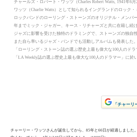
チャールズ・ロバート・ワッツ（Charles Robert Watts, 1941年
ワッツ（Charlie Watts）として知られるイングランドのロッ
ロックバンドのローリング・ストーンズのオリジナル・メンバーの
年までミック・ジャガー、キース・リチャーズと共に在籍し続
ジャズに影響を受けた独特のドラミングで、ストーンズの独自
また自ら率いるジャズ・バンドでも活動しアルバムも発表した
「ローリング・ストーン誌の選ぶ歴史上最も偉大な100人のドラ
「LA Weekly誌の選ぶ歴史上最も偉大な100人のドラマー」に於
「チャーリー
チャーリー・ワッツさんが誕生してから、85年と66日が経過しました。(3