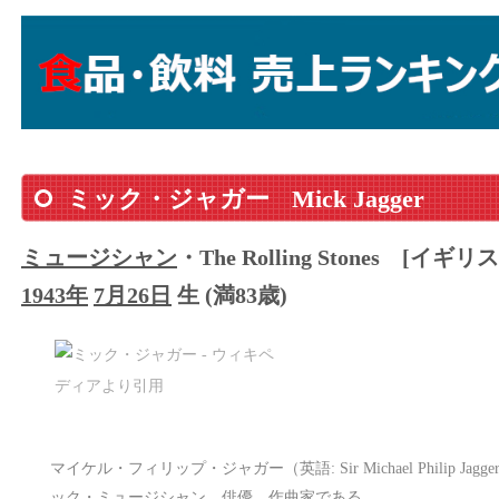
ミック・ジャガー
Mick Jagger
ミュージシャン
・The Rolling Stones
[イギリス
1943年
7月26日
生 (満83歳)
マイケル・フィリップ・ジャガー（英語: Sir Michael Philip Jagg
ック・ミュージシャン、俳優、作曲家である。