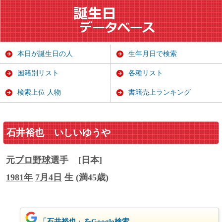
本日が誕生日の人
生年月日で検索
国籍別リスト
各種リスト
検索上位 人物
書籍売上ランキング
石井裕也
いしいゆうや
元
プロ野球
選手
[日本]
1981年
7月4日
生 (満45歳)
「石井裕也」をGoogle検索