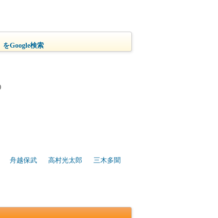
をGoogle検索
)
舟越保武
高村光太郎
三木多聞