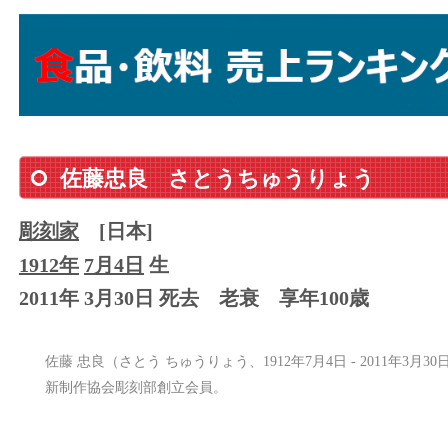
佐藤忠良
さとうちゅうりょう
彫刻家
[日本]
1912年
7月4日
生
2011年 3月30日 死去
老衰
享年100歳
佐藤 忠良（さとう ちゅうりょう、1912年7月4日 - 2011年3月
新制作協会彫刻部創立会員。