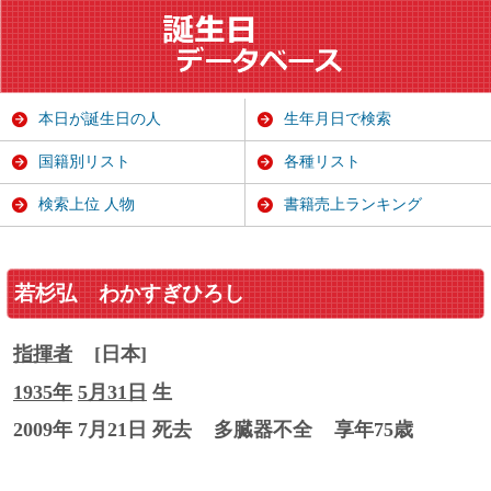
本日が誕生日の人
生年月日で検索
国籍別リスト
各種リスト
検索上位 人物
書籍売上ランキング
若杉弘
わかすぎひろし
指揮者
[日本]
1935年
5月31日
生
2009年 7月21日 死去
多臓器不全
享年75歳