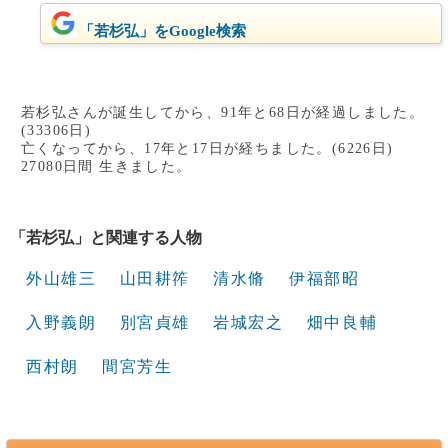
「若杉弘」をGoogle検索
若杉弘さんが誕生してから、91年と68日が経過しました。
(33306日)
亡くなってから、17年と17日が経ちました。(6226日)
27080日間 生きました。
「若杉弘」と関連する人物
外山雄三
山田耕筰
清水脩
伊福部昭
入野義朗
別宮貞雄
岩城宏之
畑中良輔
西村朗
間宮芳生