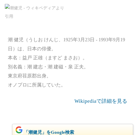
潮 健児（うしお けんじ、1925年3月23日 - 1993年9月19
日）は、日本の俳優。
本名：益戸 正雄（ますど まさお）。
別名義：潮 建志・潮 建磁・泉 正夫。
東京府荏原郡出身。
オノプロに所属していた。
Wikipediaで詳細を見る
「潮健児」をGoogle検索