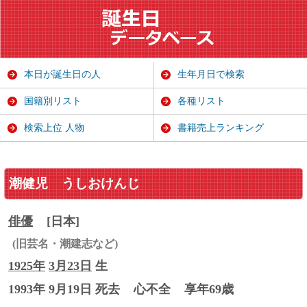
本日が誕生日の人
生年月日で検索
国籍別リスト
各種リスト
検索上位 人物
書籍売上ランキング
潮健児
うしおけんじ
俳優
[日本]
(旧芸名・潮建志など)
1925年
3月23日
生
1993年 9月19日 死去
心不全
享年69歳