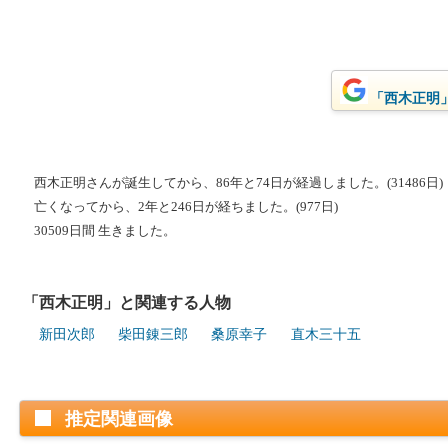
「西木正明」
西木正明さんが誕生してから、86年と74日が経過しました。(31486日)
亡くなってから、2年と246日が経ちました。(977日)
30509日間 生きました。
「西木正明」と関連する人物
新田次郎
柴田錬三郎
桑原幸子
直木三十五
推定関連画像