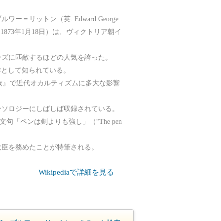
リットン（英: Edward George
03年5月25日 - 1873年1月18日）は、ヴィクトリア朝イ
ンズに匹敵するほどの人気を誇った。
が代表作として知られている。
族』で近代オカルティズムに多大な影響
ンソロジーにしばしば収録されている。
登場する文句「ペンは剣よりも強し」（“The pen
地大臣を務めたことが特筆される。
Wikipediaで詳細を見る