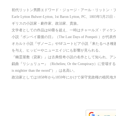
初代リットン男爵エドワード・ジョージ・アール・リットン・ブルワー＝
Earle Lytton Bulwer-Lytton, 1st Baron Lytton, PC、18
ギリスの小説家・劇作家、政治家、貴族。
文学者としての作品は60冊を超え、一時はチャールズ・ディケ
小説『ポンペイ最後の日』（The Last Days of Pompeii ）
オカルト小説『ザノーニ』やSFユートピア小説『来たるべき種
を与え、ヒッピーやニューエイジにも影響が見られる。
『幽霊屋敷（貸家）』は古典怪奇小説の名作として知られ、ア
戯曲『リシュリュー』（Richelieu; Or the Conspiracy）に
is mightier than the sword”）」は名高い。
政治家としては1858年から1859年にかけて保守党政権の植民