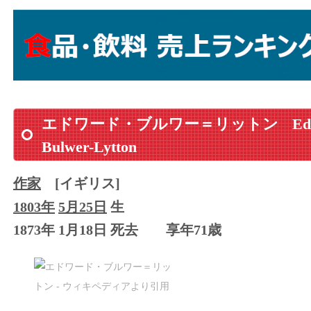
エドワード・ブルワー＝リットン
Ed
Bulwer-Lytton
作家
[イギリス]
1803年
5月25日
生
1873年 1月18日 死去
享年71歳