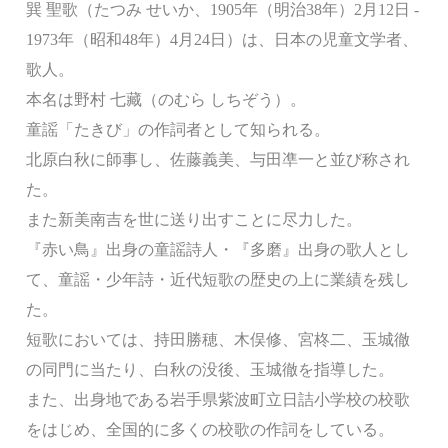
巽 聖歌（たつみ せいか、1905年（明治38年）2月12日 -
1973年（昭和48年）4月24日）は、日本の児童文学者、
歌人。
本名は野村 七藏（のむら しちぞう）。
童謡「たきび」の作詞者として知られる。
北原白秋に師事し、佐藤義美、与田凖一と並び称され
た。
また新美南吉を世に送り出すことに尽力した。
『赤い鳥』出身の童謡詩人・『多磨』出身の歌人とし
て、童謡・少年詩・近代短歌の歴史の上に業績を残し
た。
短歌においては、持田勝穂、木俣修、宮柊二、玉城徹
の同門に当たり、白秋の没後、玉城徹を指導した。
また、出身地である岩手県紫波町立日詰小学校の校歌
をはじめ、全国的に多くの校歌の作詞をしている。