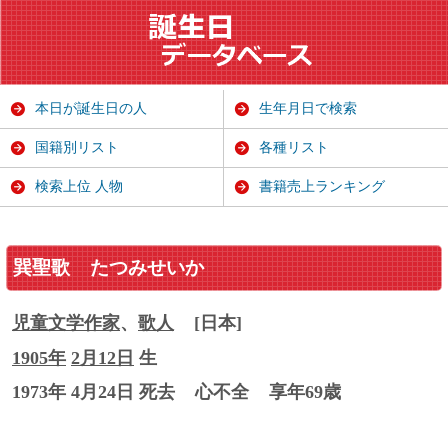
本日が誕生日の人
生年月日で検索
国籍別リスト
各種リスト
検索上位 人物
書籍売上ランキング
巽聖歌
たつみせいか
児童文学
作家
、
歌人
[日本]
1905年
2月12日
生
1973年 4月24日 死去
心不全
享年69歳