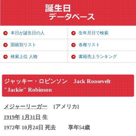
本日が誕生日の人
生年月日で検索
国籍別リスト
各種リスト
検索上位 人物
書籍売上ランキング
ジャッキー・ロビンソン
Jack Roosevelt
"Jackie" Robinson
メジャーリーガー
[アメリカ]
1919年
1月31日
生
1972年 10月24日 死去
享年54歳