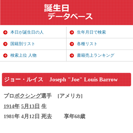
本日が誕生日の人
生年月日で検索
国籍別リスト
各種リスト
検索上位 人物
書籍売上ランキング
ジョー・ルイス
Joseph "Joe" Louis Barrow
プロ
ボクシング
選手
[アメリカ]
1914年
5月13日
生
1981年 4月12日 死去
享年68歳