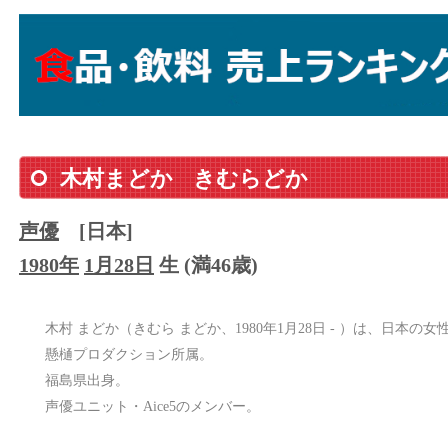
木村まどか
きむらどか
声優
[日本]
1980年
1月28日
生 (満46歳)
木村 まどか（きむら まどか、1980年1月28日 - ）は、日本の女
懸樋プロダクション所属。
福島県出身。
声優ユニット・Aice5のメンバー。