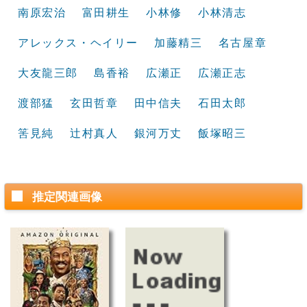
南原宏治
富田耕生
小林修
小林清志
アレックス・ヘイリー
加藤精三
名古屋章
大友龍三郎
島香裕
広瀬正
広瀬正志
渡部猛
玄田哲章
田中信夫
石田太郎
筈見純
辻村真人
銀河万丈
飯塚昭三
推定関連画像