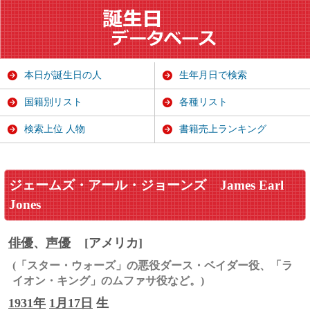
本日が誕生日の人
生年月日で検索
国籍別リスト
各種リスト
検索上位 人物
書籍売上ランキング
ジェームズ・アール・ジョーンズ
James Earl
Jones
俳優
、
声優
[アメリカ]
(「スター・ウォーズ」の悪役ダース・ベイダー役、「ラ
イオン・キング」のムファサ役など。)
1931年
1月17日
生