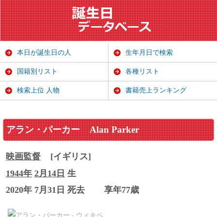
本日が誕生日の人
生年月日で検索
国籍別リスト
各種リスト
検索上位 人物
書籍売上ランキング
アラン・パーカー
Alan Parker
映画監督
[イギリス]
1944年
2月14日
生
2020年 7月31日 死去
享年77歳