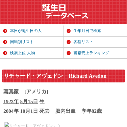
本日が誕生日の人
生年月日で検索
国籍別リスト
各種リスト
検索上位 人物
書籍売上ランキング
リチャード・アヴェドン
Richard Avedon
写真家
[アメリカ]
1923年
5月15日
生
2004年 10月1日 死去
脳内出血
享年82歳