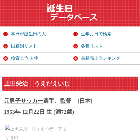
本日が誕生日の人
生年月日で検索
国籍別リスト
各種リスト
検索上位 人物
書籍売上ランキング
上田栄治
うえだえいじ
元
男子サッカー
選手、監督
[日本]
1953年
12月22日
生 (満72歳)