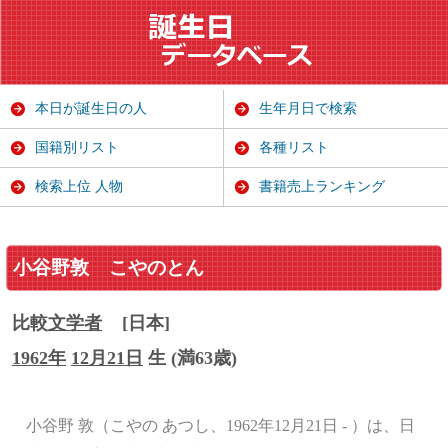
本日が誕生日の人
生年月日で検索
国籍別リスト
各種リスト
検索上位 人物
書籍売上ランキング
小谷野敦
こやのとん
比較
文学者
[日本]
1962年
12月21日
生 (満63歳)
小谷野 敦（こやの あつし、1962年12月21日 - ）は、日