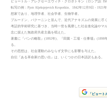
ピョートル・アレクセーエヴィチ・クロポトキン（ロシア語: Пётр Алек
転写の例：Pjotr Aljeksjejevich Kropotkin、1842年12月9
想家であり、地理学者、社会学者、生物学者。
プルードン、バクーニンと並んで、近代アナキズムの発展に尽
考証的学術研究に基づき、当時一世を風靡した社会進化論やマ
念に据えた無政府共産主義を唱えた。
著書に『パンの略取』(1892年)、『田園・工場・仕事場』(1898年
る。
その思想は、社会運動のみならず文学にも影響を与えた。
自伝『ある革命家の思い出』は、いくつかの日本語訳もある。
「ピョートル