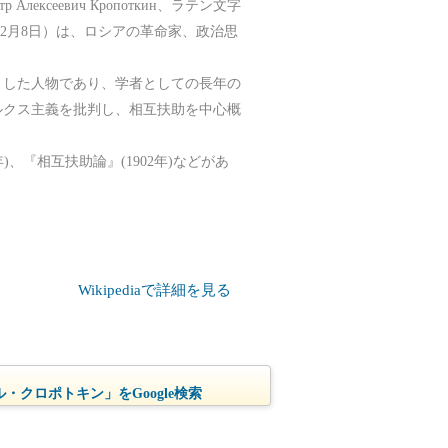
се́евич Кропо́ткин、ラテン文字
日 - 1921年2月8日）は、ロシアの革命家、政治思
くした人物であり、学者としての長年の
ルクス主義を批判し、相互扶助を中心概
)、『相互扶助論』(1902年)などがあ
Wikipediaで詳細を見る
・クロポトキン」をGoogle検索