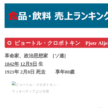
ピョートル・クロポトキン
Pjotr Alj
革命家、政治思想家
[ソ連]
1842年
12月9日
生
1921年 2月8日 死去
享年80歳