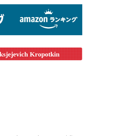
eksjejevich Kropotkin