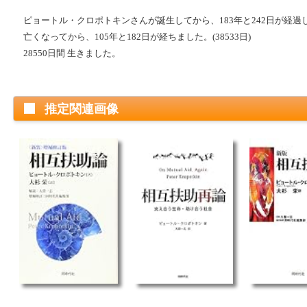
ピョートル・クロポトキンさんが誕生してから、183年と242日が経過しま
亡くなってから、105年と182日が経ちました。(38533日)
28550日間 生きました。
推定関連画像