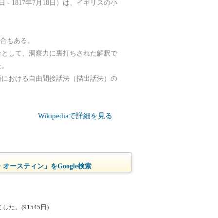
6日 - 1817年7月18日）は、イギリスの小
場合もある。
台として、洞察力に裏打ちされた解釈で
た。
語における自由間接話法（描出話法）の
Wikipediaで詳細を見る
オースティン」をGoogle検索
。(91545日)