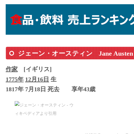
ジェーン・オースティン
Jane Austen
作家
[イギリス]
1775年
12月16日
生
1817年 7月18日 死去
享年43歳