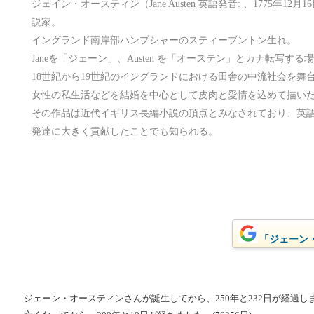
ジェイン・オースティン（Jane Austen 英語発音: 、1775年12月1
説家。
イングランド南岸部ハンプシャーのスティーブントン生れ。
Janeを「ジェーン」、Austen を「オーステン」とカナ転写する
18世紀から19世紀のイングランドにおける田舎の中流社会を舞
女性の私生活などを結婚を中心として皮肉と愛情を込めて描い
その作品は近代イギリス長編小説の頂点とみなされており、英
発達に大きく貢献したことでも知られる。
「ジェーン・
ジェーン・オースティンさんが誕生してから、250年と232日が経過しました