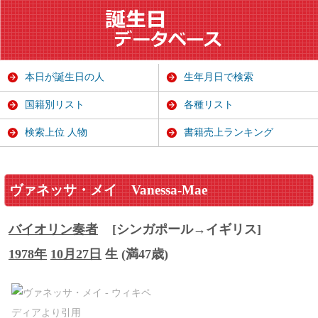
本日が誕生日の人
生年月日で検索
国籍別リスト
各種リスト
検索上位 人物
書籍売上ランキング
ヴァネッサ・メイ
Vanessa-Mae
バイオリン
奏者
[シンガポール→イギリス]
1978年
10月27日
生 (満47歳)