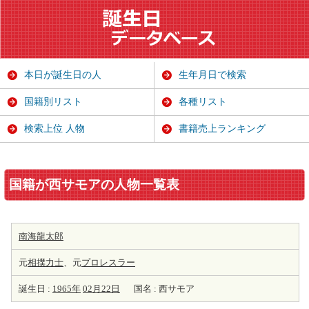
本日が誕生日の人
生年月日で検索
国籍別リスト
各種リスト
検索上位 人物
書籍売上ランキング
国籍が西サモアの人物一覧表
南海龍太郎
元
相撲力士
、元
プロレスラー
誕生日 :
1965年
02月22日
国名 : 西サモア