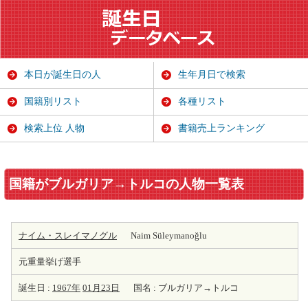
本日が誕生日の人
生年月日で検索
国籍別リスト
各種リスト
検索上位 人物
書籍売上ランキング
国籍がブルガリア→トルコの人物一覧表
ナイム・スレイマノグル
Naim Süleymanoğlu
元重量挙げ選手
誕生日 :
1967年
01月23日
国名 : ブルガリア→トルコ