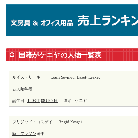
国籍がケニヤの人物一覧表
ルイス・リーキー
Louis Seymour Bazett Leakey
古
人類学者
誕生日 :
1903年
08月07日
国名 : ケニヤ
ブリジッド・コスゲイ
Brigid Kosgei
陸上
マラソン
選手