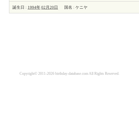
誕生日 :
1994年
02月20日
国名 : ケニヤ
Copyright© 2011-2026 birthday-database.com All Rights Reserved.