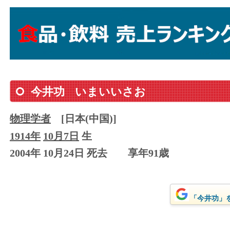
今井功
いまいいさお
物理学者
[日本(中国)]
1914年
10月7日
生
2004年 10月24日 死去
享年91歳
「今井功」をG