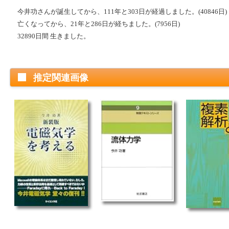
今井功さんが誕生してから、111年と303日が経過しました。(40846日)
亡くなってから、21年と286日が経ちました。(7956日)
32890日間 生きました。
推定関連画像