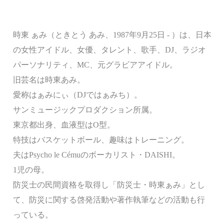
時東 ぁみ（ときとう あみ、1987年9月25日 - ）は、日本
の女性アイドル、女優、タレント、歌手、DJ、ラジオ
パーソナリティ、MC、元グラビアアイドル。
旧芸名は時東あみ。
愛称はぁみにぃ（DJではぁみち）。
サンミュージックプロダクション所属。
東京都出身、血液型はO型。
特技はバスケットボール、趣味はトレーニング。
夫はPsycho le Cémuのボーカリスト・DAISHI。
1児の母。
防災士の民間資格を取得し「防災士・時東ぁみ」とし
て、防災に関する啓発活動や著作執筆などの活動も行
っている。