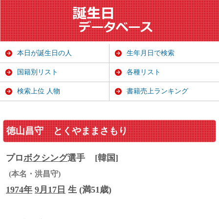
本日が誕生日の人
生年月日で検索
国籍別リスト
各種リスト
検索上位 人物
書籍売上ランキング
徳山昌守
とくやままさもり
プロ
ボクシング
選手
[韓国]
(本名・洪昌守)
1974年
9月17日
生 (満51歳)