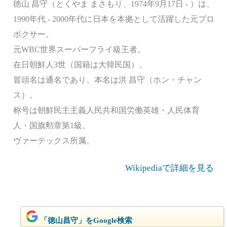
徳山 昌守（とくやま まさもり、1974年9月17日 - ）は、
1990年代 - 2000年代に日本を本拠として活躍した元プロ
ボクサー。
元WBC世界スーパーフライ級王者。
在日朝鮮人3世（国籍は大韓民国）。
冒頭名は通名であり、本名は洪 昌守（ホン・チャン
ス）。
称号は朝鮮民主主義人民共和国労働英雄・人民体育
人・国旗勲章第1級。
ヴァーテックス所属。
Wikipediaで詳細を見る
「徳山昌守」をGoogle検索