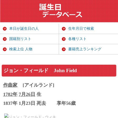
本日が誕生日の人
生年月日で検索
国籍別リスト
各種リスト
検索上位 人物
書籍売上ランキング
ジョン・フィールド
John Field
作曲家
[アイルランド]
1782年
7月26日
生
1837年 1月23日 死去
享年56歳