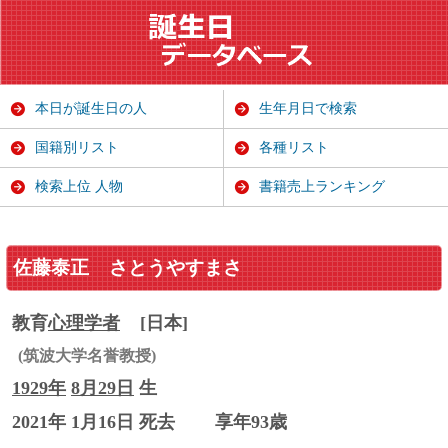
本日が誕生日の人
生年月日で検索
国籍別リスト
各種リスト
検索上位 人物
書籍売上ランキング
佐藤泰正
さとうやすまさ
教育
心理学者
[日本]
(筑波大学名誉教授)
1929年
8月29日
生
2021年 1月16日 死去
享年93歳