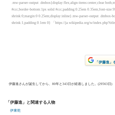
.mw-parser-output .dmbox{display:flex;align-items:center;clear:both;
#ccc;border-bottom:1px solid #ccc;padding:0.25em 0.35em;font-size
shrink:0;margin:0 0.25em;display:inline}.mw-parser-output .dmbox-b
shrink:1;padding:0.1em 0} 「https://ja.wikipedia.org/w/index
「伊藤進」をG
伊藤進さんが誕生してから、80年と343日が経過しました。(29563日)
「伊藤進」と関連する人物
伊東乾