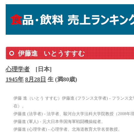
伊藤進
いとうすすむ
心理学者
[日本]
1945年
8月28日
生 (満80歳)
伊藤 進（いとう すすむ）伊藤進 (フランス文学者) - フランス
在）。
伊藤進 (法学者) - 法学者、駿河台大学法科大学院教授（2008年
伊藤進 (軍人) - 元大日本帝国海軍戦闘機操縦者。
伊藤進 (心理学者) - 心理学者、北海道教育大学名誉教授。