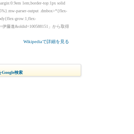
margin:0.9em 1em;border-top:1px solid
:95%}.mw-parser-output .dmbox>*{flex-
ody{flex-grow:1;flex-
.php?title=伊藤進&oldid=100588151」から取得
Wikipediaで詳細を見る
oogle検索