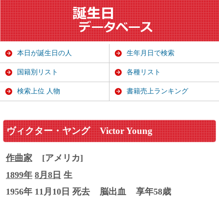
本日が誕生日の人
生年月日で検索
国籍別リスト
各種リスト
検索上位 人物
書籍売上ランキング
ヴィクター・ヤング
Victor Young
作曲家
[アメリカ]
1899年
8月8日
生
1956年 11月10日 死去
脳出血
享年58歳