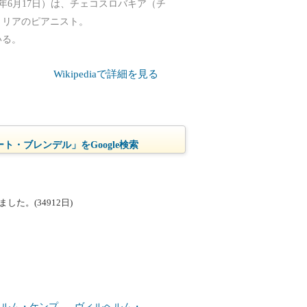
- 2025年6月17日）は、チェコスロバキア（チ
トリアのピアニスト。
いる。
Wikipediaで詳細を見る
ト・ブレンデル」をGoogle検索
た。(34912日)
ヘルム・ケンプ
ヴィルヘルム・