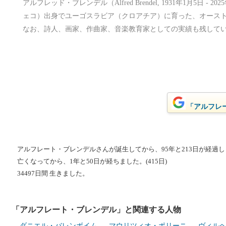
アルフレッド・ブレンデル（Alfred Brendel, 1931年1月5日 
ェコ）出身でユーゴスラビア（クロアチア）に育った、オース
なお、詩人、画家、作曲家、音楽教育家としての実績も残して
「アルフレー
アルフレート・ブレンデルさんが誕生してから、95年と213日が経過しまし
亡くなってから、1年と50日が経ちました。(415日)
34497日間 生きました。
「アルフレート・ブレンデル」と関連する人物
ダニエル・バレンボイム
マウリツィオ・ポリーニ
ヴィル