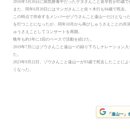
2016年3月26日に病気療養中だったゲタさんこと喜早哲が85歳
また、同年6月20日にはマンガさんこと佐々木行も84歳で死去。
この時点で存命するメンバーがゾウさんこと遠山一だけとなっ
を打つことになったが、同年10月から再びしゅうさえことの共
ゅうさえことしてコンサートを再開。
晩年も約1年に1回のペースで活動を続けた。
2019年7月にはゾウさんこと遠山一の録り下ろしナレーション
た。
2023年9月22日、ゾウさんこと遠山一が93歳で死去したこと
くなった。
「遠山一」をG