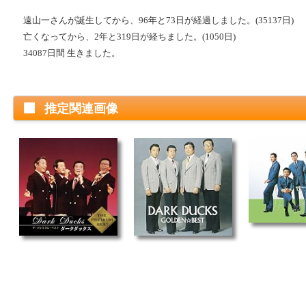
遠山一さんが誕生してから、96年と73日が経過しました。(35137日)
亡くなってから、2年と319日が経ちました。(1050日)
34087日間 生きました。
推定関連画像