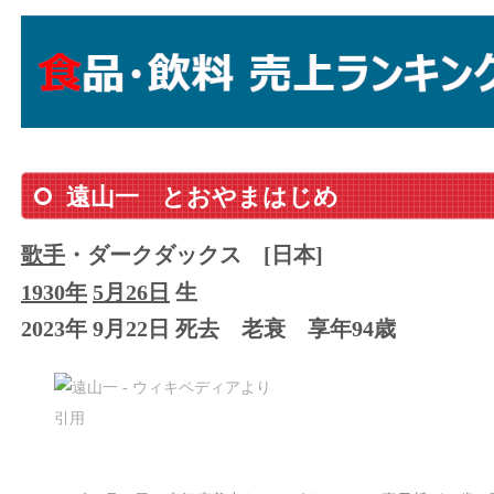
遠山一
とおやまはじめ
歌手
・ダークダックス
[日本]
1930年
5月26日
生
2023年 9月22日 死去
老衰
享年94歳