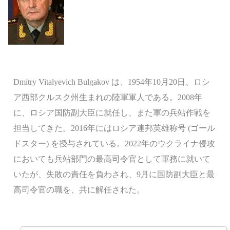
Dmitry Vitalyevich Bulgakov は、1954年10月20日、ロシ
ア西部クルスク州生まれの陸軍軍人である。2008年
に、ロシア国防副大臣に就任し、また軍の兵站作戦を
担当してきた。2016年にはロシア連邦英雄称号 (ゴール
ドスター) を授与されている。2022年のウクライナ侵攻
においても兵站部門の最高司令官として軍務に就いて
いたが、失敗の責任を負わされ、9月に国防副大臣と最
高司令官の職を、共に解任された。