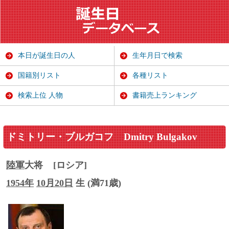
本日が誕生日の人
生年月日で検索
国籍別リスト
各種リスト
検索上位 人物
書籍売上ランキング
ドミトリー・ブルガコフ
Dmitry Bulgakov
陸軍
大将
[ロシア]
1954年
10月20日
生 (満71歳)