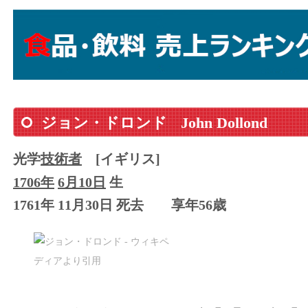
ジョン・ドロンド
John Dollond
光学
技術者
[イギリス]
1706年
6月10日
生
1761年 11月30日 死去
享年56歳