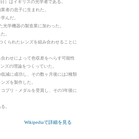
年11月30日）はイギリスの光学者である。
物業者の息子に生まれた。
を学んだ。
めた光学機器の製造業に加わった。
れた。
つくられたレンズを組み合わせることに
み合わせによって色収差をへらす可能性
が色消しレンズの理論をつくっていた。
の低減に成功し、その数ヶ月後には2種類
レンズを製作した。
よりコプリ・メダルを受賞し、その3年後に
である。
Wikipediaで詳細を見る