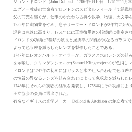
ジョン・ドロンド（John Dollond、1706年6月10日 - 1761
ユグノー教徒の亡命者でロンドンのスピタルフィールドで絹織
父の商売を継ぐが、仕事のかたわら古典や数学、物理、天文学
1752年に織物業をやめ、息子リーター・ドロンドが2年前に始
評判は急速に高まり、1761年には王室御用達の眼鏡師に指定さ
ドロンドの功績は2種類の波長と屈折率の関係が異なるガラスで
よって色収差を減らしたレンズを製作したことである。
1747年にレオンハルト・オイラーが、ガラスと水のレンズの組
を示唆し、クリンゲンシェルナ(Samuel Klingenstjerna)
ドロンドは1747年の初めにはガラスと水の組み合わせで色収差
の性質の異なるレンズを組み合わせによって色収差を減らした
1748年にそれらの実験の結果を発表し、1758年にその功績に
王立協会の会員に選出された。
有名なイギリスの光学メーカー Dollond & Aitchison の創立者