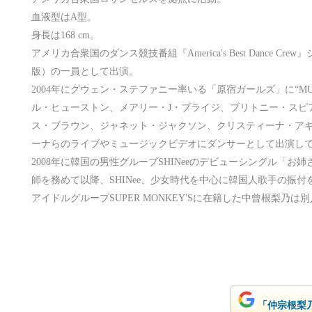
血液型はA型。
身長は168 cm。
アメリカ合衆国のダンス競技番組『America's Best Dance C
版）の一員として出演。
2004年にグウェン・ステファニー率いる「原宿ガールズ」に“M
ル・ヒューストン、メアリー・J・ブライジ、ブリトニー・スピ
ス・ブラウン、ジャネット・ジャクソン、クリスティーナ・ア
ーナらのライブやミュージックビデオにダンサーとして出演し
2008年に韓国の男性グループSHINeeのデビューシングル「お姉
師を務めて以降、SHINee、少女時代を中心に韓国人歌手の振
アイドルグループSUPER MONKEY'Sに在籍した中曾根梨乃は
「仲宗根梨乃