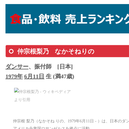
仲宗根梨乃
なかそねりの
ダンサー
、振付師
[日本]
1979年
6月11日
生 (満47歳)
仲宗根 梨乃（なかそね りの、1979年6月11日 - ）は、日本
アメリカ合衆国ロサンゼルスを拠点に活動。