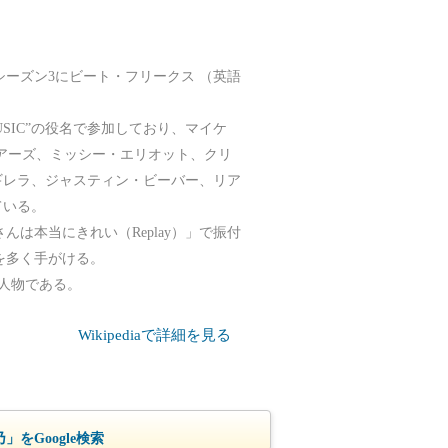
rew』シーズン3にビート・フリークス （英語
USIC”の役名で参加しており、マイケ
アーズ、ミッシー・エリオット、クリ
ギレラ、ジャスティン・ビーバー、リア
ている。
さんは本当にきれい（Replay）」で振付
付を多く手がける。
別人物である。
Wikipediaで詳細を見る
」をGoogle検索