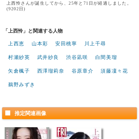
上西怜さんが誕生してから、25年と71日が経過しました。
(9202日)
「上西怜」と関連する人物
上西恵
山本彩
安田桃寧
川上千尋
村瀬紗英
武井紗良
渋谷凪咲
白間美瑠
矢倉楓子
西澤瑠莉奈
谷原章介
須藤凜々花
鵜野みずき
推定関連画像