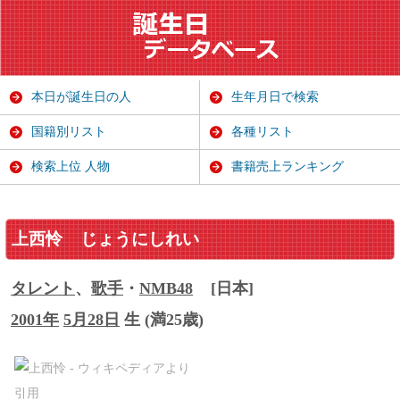
本日が誕生日の人
生年月日で検索
国籍別リスト
各種リスト
検索上位 人物
書籍売上ランキング
上西怜
じょうにしれい
タレント
、
歌手
・
NMB48
[日本]
2001年
5月28日
生 (満25歳)