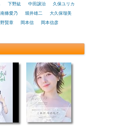
れ
下野紘
中田譲治
久保ユリカ
南條愛乃
堀井雄二
大久保瑠美
小野賢章
岡本信
岡本信彦