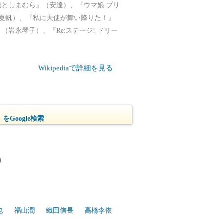
としまむら』（安達）、『ウマ娘 プリ
夏帆）、『私に天使が舞い降りた！』
岩永琴子）、『Re:ステージ! ドリー
Wikipediaで詳細を見る
をGoogle検索
)
也
福山潤
織田信長
高橋李依