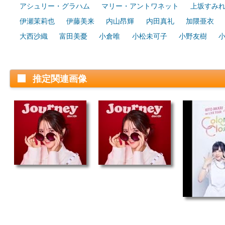
アシュリー・グラハム
マリー・アントワネット
上坂すみ
伊瀬茉莉也
伊藤美来
内山昂輝
内田真礼
加隈亜衣
大西沙織
富田美憂
小倉唯
小松未可子
小野友樹
推定関連画像