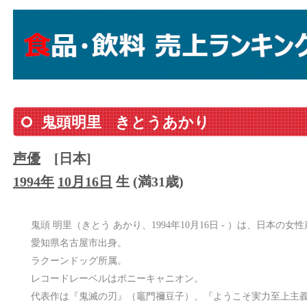
鬼頭明里
きとうあかり
声優
[日本]
1994年
10月16日
生 (満31歳)
鬼頭 明里（きとう あかり、1994年10月16日 - ）は、日本の女
愛知県名古屋市出身。
ラクーンドッグ所属。
レコードレーベルはポニーキャニオン。
代表作は『鬼滅の刃』（竈門禰󠄀豆子）、『ようこそ実力至上主