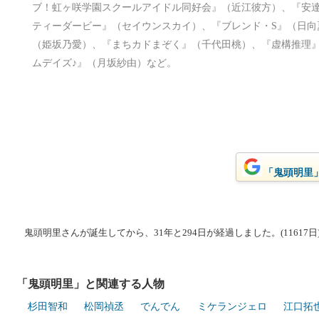
ブ！虹ヶ咲学園スクールアイドル同好会』（近江彼方）、『安達
ティーダービー』（セイウンスカイ）、『ブレンド・S』（日向
（姫坂乃愛）、『まちカドまぞく』（千代田桃）、『虚構推理』（
ムデイズ♪』（月坂紗由）など。
「鬼頭明里」
鬼頭明里さんが誕生してから、31年と294日が経過しました。(11617日
「鬼頭明里」と関連する人物
杉田智和
松岡禎丞
でんでん
ミケランジェロ
江口拓