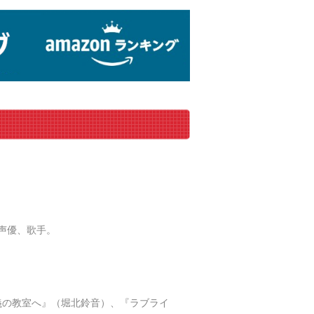
性声優、歌手。
義の教室へ』（堀北鈴音）、『ラブライ