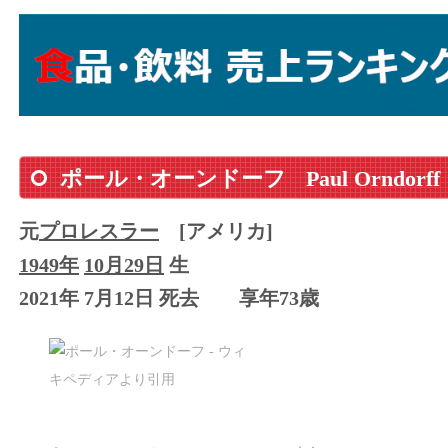
ポール・オーンドーフ
Paul Orndorff
元
プロレスラー
[アメリカ]
1949年
10月29日
生
2021年 7月12日 死去
享年73歳