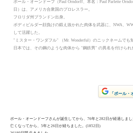
ポール・オーンドーフ（Paul Orndorff、本名：Paul Parlette Orndorf
日）は、アメリカ合衆国のプロレスラー。
フロリダ州ブランドン出身。
ボディビルダー顔負けの鍛え抜かれた肉体を武器に、NWA、W
して活躍した。
"ミスター・ワンダフル" （Mr. Wonderful）のニックネームで
日本では、その鋼のような肉体から "鋼鉄男" の異名を付けられ
「ポール・オ
ポール・オーンドーフさんが誕生してから、76年と282日が経過しました。
亡くなってから、5年と26日が経ちました。(1852日)
26189日間 生きました。