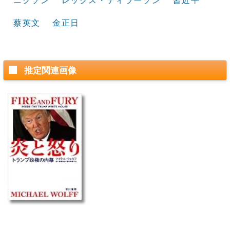
ニクソン
レックス・ティラーソン
習近平
蔡英文
金正日
推定関連画像