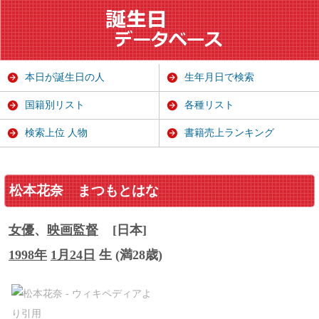
本日が誕生日の人
生年月日で検索
国籍別リスト
各種リスト
検索上位 人物
書籍売上ランキング
松本花奈
まつもとはな
女優
、
映画監督
[日本]
1998年
1月24日
生 (満28歳)