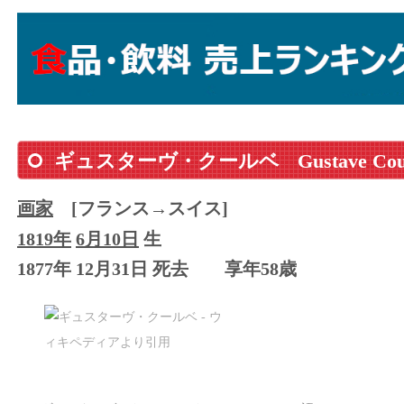
ギュスターヴ・クールベ
Gustave Co
画家
[フランス→スイス]
1819年
6月10日
生
1877年 12月31日 死去
享年58歳