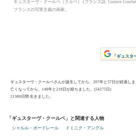
ギュスターヴ・クールベ（クルベ） (フランス語: Gustave Courbet, 1
フランスの写実主義の画家。
「ギュスター
ギュスターヴ・クールベさんが誕生してから、207年と57日が経過しました
亡くなってから、148年と218日が経ちました。(54275日)
21389日間 生きました。
「ギュスターヴ・クールベ」と関連する人物
シャルル・ボードレール
ドミニク・アングル