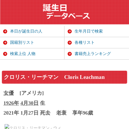
本日が誕生日の人
生年月日で検索
国籍別リスト
各種リスト
検索上位 人物
書籍売上ランキング
クロリス・リーチマン
Cloris Leachman
女優
[アメリカ]
1926年
4月30日
生
2021年 1月27日 死去
老衰
享年96歳