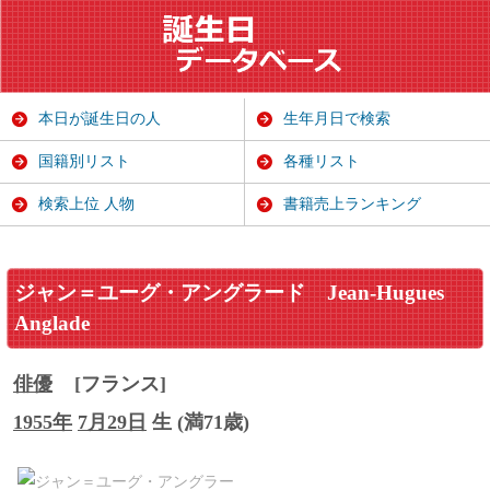
本日が誕生日の人
生年月日で検索
国籍別リスト
各種リスト
検索上位 人物
書籍売上ランキング
ジャン＝ユーグ・アングラード
Jean-Hugues
Anglade
俳優
[フランス]
1955年
7月29日
生 (満71歳)