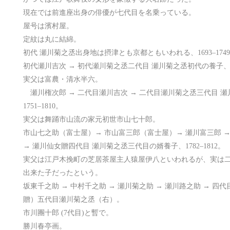
現在では前進座出身の俳優が七代目を名乗っている。
屋号は濱村屋。
定紋は丸に結綿。
初代 瀬川菊之丞出身地は摂津とも京都ともいわれる、1693–174
初代瀬川吉次 → 初代瀬川菊之丞二代目 瀬川菊之丞初代の養子、17
実父は富農・清水半六。
瀬川権次郎 → 二代目瀬川吉次 → 二代目瀬川菊之丞三代目 
1751–1810。
実父は舞踊市山流の家元初世市山七十郎。
市山七之助（富士屋）→ 市山富三郎（富士屋）→ 瀬川富三郎 →
→ 瀬川仙女贈四代目 瀬川菊之丞三代目の婿養子、1782–1812。
実父は江戸木挽町の芝居茶屋主人猿屋伊八といわれるが、実は
出来た子だったという。
坂東千之助 → 中村千之助 → 瀬川菊之助 → 瀬川路之助 → 四
贈）五代目瀬川菊之丞（右）。
市川團十郎 (7代目)と暫で。
勝川春亭画。