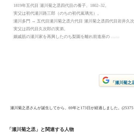
1819年五代目 瀬川菊之丞四代目の養子、1802–32。
実父は初代瀬川路三郎（のちの初代嵐璃光）。
瀬川多門 → 五代目瀬川菊之丞六代目 瀬川菊之丞四代目岩井久次郎の
実父は四代目久次郎の実弟。
姻戚筋の瀬川家を再興したのち梨園を離れ前進座の ……
「瀬川菊之丞
瀬川菊之丞さんが誕生してから、69年と173日が経過しました。(25375
「瀬川菊之丞」と関連する人物