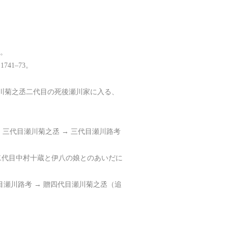
9。
41–73。
瀬川菊之丞二代目の死後瀬川家に入る、
 三代目瀬川菊之丞 → 三代目瀬川路考
二代目中村十蔵と伊八の娘とのあいだに
代目瀬川路考 → 贈四代目瀬川菊之丞（追