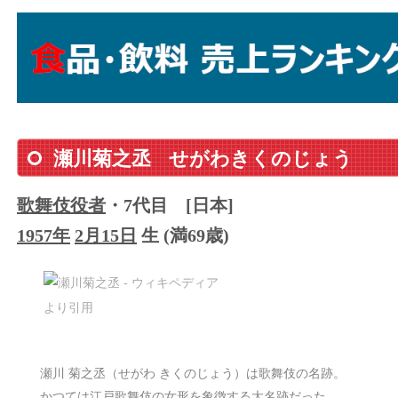
瀬川菊之丞
せがわきくのじょう
歌舞伎役者
・7代目
[日本]
1957年
2月15日
生 (満69歳)
瀬川 菊之丞（せがわ きくのじょう）は歌舞伎の名跡。
かつては江戸歌舞伎の女形を象徴する大名跡だった。