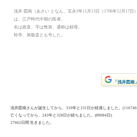
浅井 図南（あさい となん、宝永3年11月13日（1706年12月17日） 
は、江戸時代中期の医者。
名は政直、字は惟寅、通称は頼母。
幹亭、篤敬斎とも号した。
「浅井図南」
浅井図南さんが誕生してから、319年と231日が経過しました。(116746
亡くなってから、243年と328日が経ちました。(89084日)
27662日間 生きました。