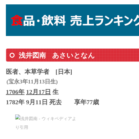
浅井図南
あさいとなん
医者、本草学者
[日本]
(宝永3年11月13日生)
1706年
12月17日
生
1782年 9月11日 死去
享年77歳