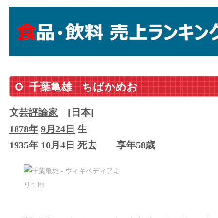
千葉亀雄
ちばかめお
文芸
評論家
[日本]
1878年
9月24日
生
1935年 10月4日 死去
享年58歳