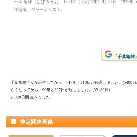
千葉 亀雄（ちば かめお、1878年（明治11年）9月24日 - 193
評論家、ジャーナリスト。
「千葉亀雄」
千葉亀雄さんが誕生してから、147年と316日が経過しました。(54008日
亡くなってから、90年と307日が経ちました。(33180日)
20828日間 生きました。
推定関連画像