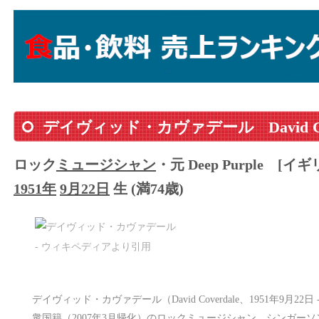
デイヴィッド・カヴァデール
David 
ロック
ミュージシャン
・元 Deep Purple
[イギ
1951年
9月22日
生 (満74歳)
デイヴィッド・カヴァデール（David Coverdale、1951年9月
衆国籍（2007年3月帰化）のロックミュージシャン、シンガー