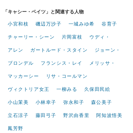
「キャシー・ベイツ」と関連する人物
小宮和枝
磯辺万沙子
一城みゆ希
谷育子
チャーリー・シーン
片岡富枝
ウディ・
アレン
ガートルード・スタイン
ジョーン・
ブロンデル
フランシス・レイ
メリッサ・
マッカーシー
リサ・コールマン
ヴィクトリア女王
一柳みる
久保田民絵
小山茉美
小林幸子
弥永和子
森公美子
立石涼子
藤田弓子
野沢由香里
阿知波悟美
鳳芳野